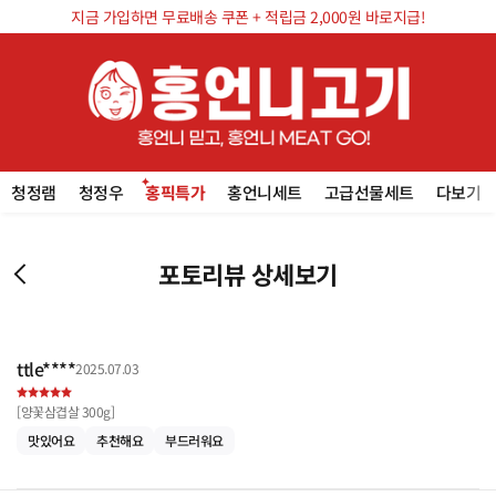
지금 가입하면 무료배송 쿠폰 + 적립금 2,000원 바로지급!
청정램
청정우
홍픽특가
홍언니세트
고급선물세트
다보기
포토리뷰 상세보기
ttle****
2025.07.03
[
양꽃삼겹살 300g
]
맛있어요
추천해요
부드러워요