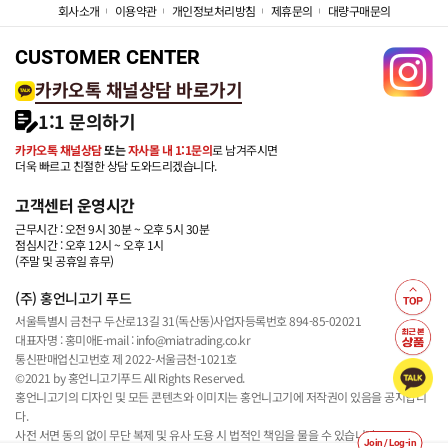
회사소개
이용약관
개인정보처리방침
제휴문의
대량구매문의
CUSTOMER CENTER
카카오톡 채널상담 바로가기
1:1 문의하기
카카오톡 채널상담
또는
자사몰 내 1:1문의
로 남겨주시면
더욱 빠르고 친절한 상담 도와드리겠습니다.
고객센터 운영시간
근무시간 : 오전 9시 30분 ~ 오후 5시 30분
점심시간 : 오후 12시 ~ 오후 1시
(주말 및 공휴일 휴무)
(주) 홍언니고기 푸드
서울특별시 금천구 두산로13길 31(독산동)
사업자등록번호 894-85-02021
대표자명 : 홍미애
E-mail : info@miatrading.co.kr
통신판매업신고번호 제 2022-서울금천-1021호
©2021 by 홍언니고기푸드 All Rights Reserved.
홍언니고기의 디자인 및 모든 콘텐츠와 이미지는 홍언니고기에 저작권이 있음을 공지합니
다.
사전 서면 동의 없이 무단 복제 및 유사 도용 시 법적인 책임을 물을 수 있습니다.
Join / Log-in