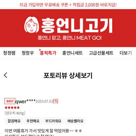
지금 가입하면 무료배송 쿠폰 + 적립금 2,000원 바로지급!
청정램
청정우
홍픽특가
홍언니세트
고급선물세트
다보기
포토리뷰 상세보기
qwer****
2025.07.31
BEST
[
양꼬치 400g
]
깔끔해요
추천해요
부드러워요
배송빨라요
이번 여름휴가 가서 맛있게 잘 먹었어용~~ ㅎㅎ
