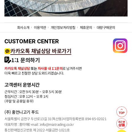
회사소개
이용약관
개인정보처리방침
제휴문의
대량구매문의
CUSTOMER CENTER
카카오톡 채널상담 바로가기
1:1 문의하기
카카오톡 채널상담
또는
자사몰 내 1:1문의
로 남겨주시면
더욱 빠르고 친절한 상담 도와드리겠습니다.
고객센터 운영시간
근무시간 : 오전 9시 30분 ~ 오후 5시 30분
점심시간 : 오후 12시 ~ 오후 1시
(주말 및 공휴일 휴무)
(주) 홍언니고기 푸드
서울특별시 금천구 두산로13길 31(독산동)
사업자등록번호 894-85-02021
대표자명 : 홍미애
E-mail : info@miatrading.co.kr
통신판매업신고번호 제 2022-서울금천-1021호