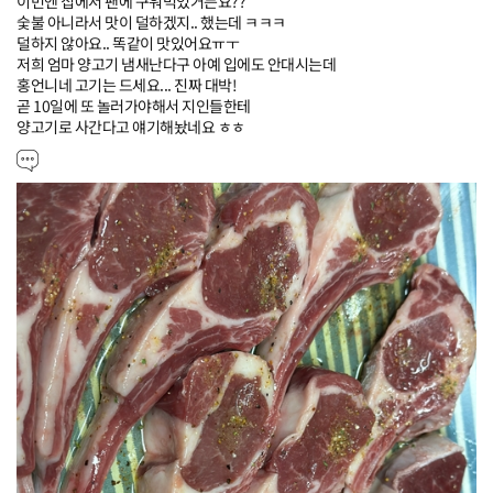
이번엔 집에서 팬에 구워먹었거든요??

숯불 아니라서 맛이 덜하겠지.. 했는데 ㅋㅋㅋ

덜하지 않아요.. 똑같이 맛있어요ㅠㅜ

저희 엄마 양고기 냄새난다구 아예 입에도 안대시는데

홍언니네 고기는 드세요... 진짜 대박!

곧 10일에 또 놀러가야해서 지인들한테

양고기로 사간다고 얘기해놨네요 ㅎㅎ