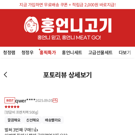
지금 가입하면 무료배송 쿠폰 + 적립금 2,000원 바로지급!
청정램
청정우
홍픽특가
홍언니세트
고급선물세트
다보기
포토리뷰 상세보기
qwer****
2025.09.05
BEST
[
양갈비 프렌치랙 500g
]
깔끔해요
신선해요
배송빨라요
벌써 3번째 구매!!👍
