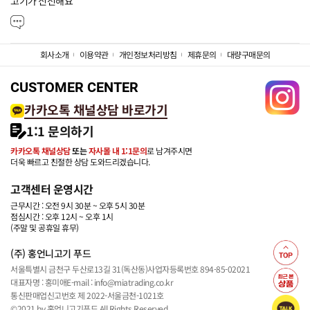
고기가 신선해요
회사소개
이용약관
개인정보처리방침
제휴문의
대량구매문의
CUSTOMER CENTER
카카오톡 채널상담 바로가기
1:1 문의하기
카카오톡 채널상담
또는
자사몰 내 1:1문의
로 남겨주시면
더욱 빠르고 친절한 상담 도와드리겠습니다.
고객센터 운영시간
근무시간 : 오전 9시 30분 ~ 오후 5시 30분
점심시간 : 오후 12시 ~ 오후 1시
(주말 및 공휴일 휴무)
(주) 홍언니고기 푸드
서울특별시 금천구 두산로13길 31(독산동)
사업자등록번호 894-85-02021
대표자명 : 홍미애
E-mail : info@miatrading.co.kr
통신판매업신고번호 제 2022-서울금천-1021호
©2021 by 홍언니고기푸드 All Rights Reserved.