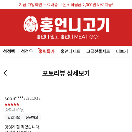
지금 가입하면 무료배송 쿠폰 + 적립금 2,000원 바로지급!
청정램
청정우
홍픽특가
홍언니세트
고급선물세트
다보기
포토리뷰 상세보기
soon****
2025.10.12
[
양꼬치 400g
]
맛있어요
신선해요
맛잇게 잘 먹었습니다. 
