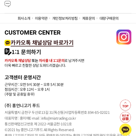
회사소개
이용약관
개인정보처리방침
제휴문의
대량구매문의
CUSTOMER CENTER
카카오톡 채널상담 바로가기
1:1 문의하기
카카오톡 채널상담
또는
자사몰 내 1:1문의
로 남겨주시면
더욱 빠르고 친절한 상담 도와드리겠습니다.
고객센터 운영시간
근무시간 : 오전 9시 30분 ~ 오후 5시 30분
점심시간 : 오후 12시 ~ 오후 1시
(주말 및 공휴일 휴무)
(주) 홍언니고기 푸드
서울특별시 금천구 두산로13길 31(독산동)
사업자등록번호 894-85-02021
대표자명 : 홍미애
E-mail : info@miatrading.co.kr
통신판매업신고번호 제 2022-서울금천-1021호
©2021 by 홍언니고기푸드 All Rights Reserved.
홍언니고기의 디자인 및 모든 콘텐츠와 이미지는 홍언니고기에 저작권이 있음을 공지합니