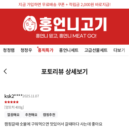
지금 가입하면 무료배송 쿠폰 + 적립금 2,000원 바로지급!
청정램
청정우
홍픽특가
홍언니세트
고급선물세트
다보기
포토리뷰 상세보기
ksk2****
2025.11.07
[
양꼬치 400g
]
깔끔해요
추천해요
캠핑추천
캠핑갈때 숫불에 구워먹으면 맛있어서 갈때마다 사는데 좋아요