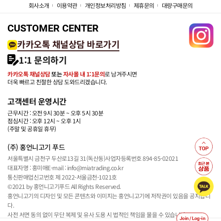
회사소개
이용약관
개인정보처리방침
제휴문의
대량구매문의
CUSTOMER CENTER
카카오톡 채널상담 바로가기
1:1 문의하기
카카오톡 채널상담
또는
자사몰 내 1:1문의
로 남겨주시면
더욱 빠르고 친절한 상담 도와드리겠습니다.
고객센터 운영시간
근무시간 : 오전 9시 30분 ~ 오후 5시 30분
점심시간 : 오후 12시 ~ 오후 1시
(주말 및 공휴일 휴무)
(주) 홍언니고기 푸드
서울특별시 금천구 두산로13길 31(독산동)
사업자등록번호 894-85-02021
대표자명 : 홍미애
E-mail : info@miatrading.co.kr
통신판매업신고번호 제 2022-서울금천-1021호
©2021 by 홍언니고기푸드 All Rights Reserved.
홍언니고기의 디자인 및 모든 콘텐츠와 이미지는 홍언니고기에 저작권이 있음을 공지합니
다.
사전 서면 동의 없이 무단 복제 및 유사 도용 시 법적인 책임을 물을 수 있습니다.
Join / Log-in