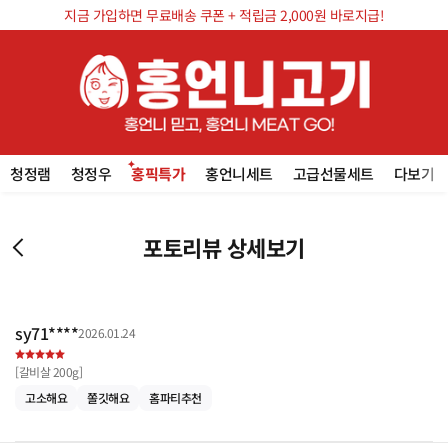
지금 가입하면 무료배송 쿠폰 + 적립금 2,000원 바로지급!
청정램
청정우
홍픽특가
홍언니세트
고급선물세트
다보기
포토리뷰 상세보기
sy71****
2026.01.24
[
갈비살 200g
]
고소해요
쫄깃해요
홈파티추천