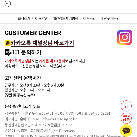
회사소개
이용약관
개인정보처리방침
제휴문의
대량구매문의
CUSTOMER CENTER
카카오톡 채널상담 바로가기
1:1 문의하기
카카오톡 채널상담
또는
자사몰 내 1:1문의
로 남겨주시면
더욱 빠르고 친절한 상담 도와드리겠습니다.
고객센터 운영시간
근무시간 : 오전 9시 30분 ~ 오후 5시 30분
점심시간 : 오후 12시 ~ 오후 1시
(주말 및 공휴일 휴무)
(주) 홍언니고기 푸드
서울특별시 금천구 두산로13길 31(독산동)
사업자등록번호 894-85-02021
대표자명 : 홍미애
E-mail : info@miatrading.co.kr
통신판매업신고번호 제 2022-서울금천-1021호
©2021 by 홍언니고기푸드 All Rights Reserved.
홍언니고기의 디자인 및 모든 콘텐츠와 이미지는 홍언니고기에 저작권이 있음을 공지합니