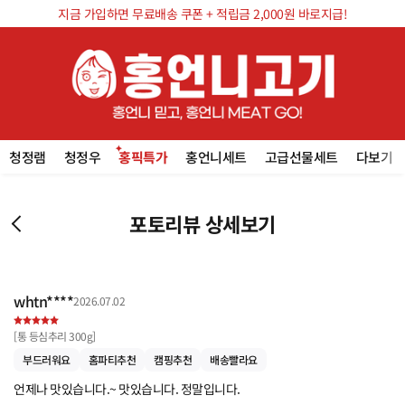
지금 가입하면 무료배송 쿠폰 + 적립금 2,000원 바로지급!
청정램
청정우
홍픽특가
홍언니세트
고급선물세트
다보기
포토리뷰 상세보기
whtn****
2026.07.02
[
통 등심추리 300g
]
부드러워요
홈파티추천
캠핑추천
배송빨라요
언제나 맛있습니다.~ 맛있습니다. 정말입니다.