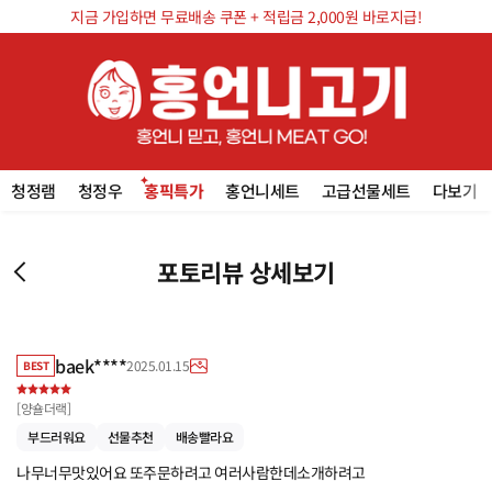
지금 가입하면 무료배송 쿠폰 + 적립금 2,000원 바로지급!
청정램
청정우
홍픽특가
홍언니세트
고급선물세트
다보기
포토리뷰 상세보기
baek****
2025.01.15
BEST
[
양숄더랙
]
부드러워요
선물추천
배송빨라요
나무너무맛있어요 또주문하려고 여러사람한데소개하려고