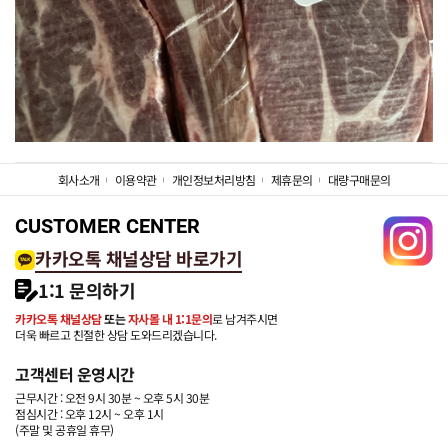
회사소개
이용약관
개인정보처리방침
제휴문의
대량구매문의
CUSTOMER CENTER
카카오톡 채널상담 바로가기
1:1 문의하기
카카오톡 채널상담
또는
자사몰 내 1:1문의
로 남겨주시면
더욱 빠르고 친절한 상담 도와드리겠습니다.
고객센터 운영시간
근무시간 : 오전 9시 30분 ~ 오후 5시 30분
점심시간 : 오후 12시 ~ 오후 1시
(주말 및 공휴일 휴무)