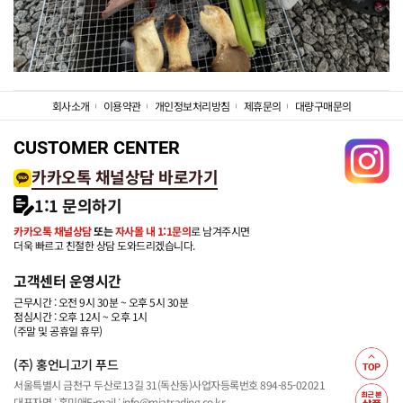
회사소개
이용약관
개인정보처리방침
제휴문의
대량구매문의
CUSTOMER CENTER
카카오톡 채널상담 바로가기
1:1 문의하기
카카오톡 채널상담
또는
자사몰 내 1:1문의
로 남겨주시면
더욱 빠르고 친절한 상담 도와드리겠습니다.
고객센터 운영시간
근무시간 : 오전 9시 30분 ~ 오후 5시 30분
점심시간 : 오후 12시 ~ 오후 1시
(주말 및 공휴일 휴무)
(주) 홍언니고기 푸드
서울특별시 금천구 두산로13길 31(독산동)
사업자등록번호 894-85-02021
대표자명 : 홍미애
E-mail : info@miatrading.co.kr