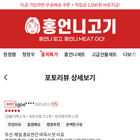
지금 가입하면 무료배송 쿠폰 + 적립금 2,000원 바로지급!
청정램
청정우
홍픽특가
홍언니세트
고급선물세트
다보기
포토리뷰 상세보기
igoe****
2025.03.17
BEST
[
양숄더랙 1개 + 양토마호크 1개 + 양프렌치랙 1개
]
맛있어요
깔끔해요
캠핑추천
완벽한구성
우선  제일 중요한건 여윽시 맛 이죠 
