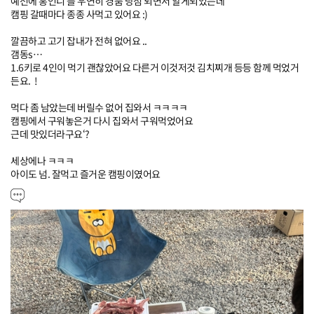
예전에 홍언니 를 우연히 경품 당첨 되면서 알게되었는데

캠핑 갈때마다 종종 사먹고 있어요 :) 

깔끔하고 고기 잡내가 전혀 없어요 ..

갬동s…

1.6키로 4인이 먹기 괜찮았어요 다른거 이것저것 김치찌개 등등 함께 먹었거
든요.  ! 

먹다 좀 남았는데 버릴수 없어 집와서 ㅋㅋㅋㅋ 

캠핑에서 구워놓은거 다시 집와서 구워먹었어요

근데 맛있더라구요‘? 

세상에나 ㅋㅋㅋ 

아이도 넘. 잘먹고 즐거운 캠핑이였어요