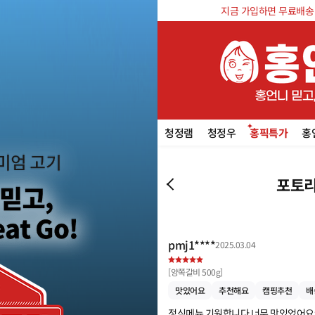
지금 가입하면 무료배송 쿠
청정램
청정우
홍픽특가
홍
포토리
pmj1****
2025.03.04
[
양쪽갈비 500g
]
맛있어요
추천해요
캠핑추천
배
정식메뉴 기원합니다 너무 맛있었어요ㅠ