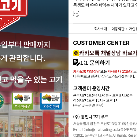
동생도 뼈 쏙쏙 빼먹는 재미가 있다고
회사소개
이용약관
개인
CUSTOMER CENTER
카카오톡 채널상담 바로
1:1 문의하기
카카오톡 채널상담
또는
자사몰 내 1:1문의
로
더욱 빠르고 친절한 상담 도와드리겠습니다.
고객센터 운영시간
근무시간 : 오전 9시 30분 ~ 오후 5시 30분
점심시간 : 오후 12시 ~ 오후 1시
(주말 및 공휴일 휴무)
(주) 홍언니고기 푸드
서울특별시 금천구 두산로13길 31(독산동)
사
E-mail : info@miatrading.co.kr
통신판매업신
©2021 by 홍언니고기푸드 All Rights Reser