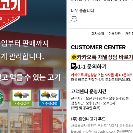
너무 좋습니더
회사소개
이용약관
개인
CUSTOMER CENTER
카카오톡 채널상담 바로
1:1 문의하기
카카오톡 채널상담
또는
자사몰 내 1:1문의
로
더욱 빠르고 친절한 상담 도와드리겠습니다.
고객센터 운영시간
근무시간 : 오전 9시 30분 ~ 오후 5시 30분
점심시간 : 오후 12시 ~ 오후 1시
(주말 및 공휴일 휴무)
(주) 홍언니고기 푸드
서울특별시 금천구 두산로13길 31(독산동)
사
E-mail : info@miatrading.co.kr
통신판매업신