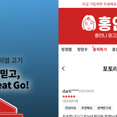
지금 가입하면 무료배송 쿠
청정램
청정우
홍픽특가
홍
포토리
dark****
2025.04.05
[
양프렌치랙
]
맛있어요
추천해요
완벽한구성
죄송합니다 다 왔는데 확인을 못했는데 