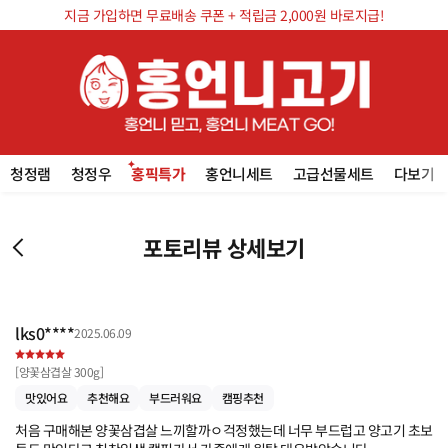
지금 가입하면 무료배송 쿠폰 + 적립금 2,000원 바로지급!
청정램
청정우
홍픽특가
홍언니세트
고급선물세트
다보기
포토리뷰 상세보기
lks0****
2025.06.09
[
양꽃삼겹살 300g
]
맛있어요
추천해요
부드러워요
캠핑추천
처음 구매해본 양꽃삼겹살 느끼할까ㅇ걱정했는데 너무 부드럽고 양고기 초보