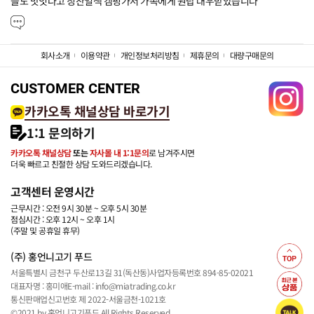
들도 맛잇다고 칭찬일색 캠핑가서 가족에게 원탑 대우받았습니다
회사소개
이용약관
개인정보처리방침
제휴문의
대량구매문의
CUSTOMER CENTER
카카오톡 채널상담 바로가기
1:1 문의하기
카카오톡 채널상담
또는
자사몰 내 1:1문의
로 남겨주시면
더욱 빠르고 친절한 상담 도와드리겠습니다.
고객센터 운영시간
근무시간 : 오전 9시 30분 ~ 오후 5시 30분
점심시간 : 오후 12시 ~ 오후 1시
(주말 및 공휴일 휴무)
(주) 홍언니고기 푸드
서울특별시 금천구 두산로13길 31(독산동)
사업자등록번호 894-85-02021
대표자명 : 홍미애
E-mail : info@miatrading.co.kr
통신판매업신고번호 제 2022-서울금천-1021호
©2021 by 홍언니고기푸드 All Rights Reserved.