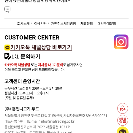
번에 샀는데 둘다 정말 맛있게 먹었어요~
회사소개
이용약관
개인정보처리방침
제휴문의
대량구매문의
CUSTOMER CENTER
카카오톡 채널상담 바로가기
1:1 문의하기
카카오톡 채널상담
또는
자사몰 내 1:1문의
로 남겨주시면
더욱 빠르고 친절한 상담 도와드리겠습니다.
고객센터 운영시간
근무시간 : 오전 9시 30분 ~ 오후 5시 30분
점심시간 : 오후 12시 ~ 오후 1시
(주말 및 공휴일 휴무)
(주) 홍언니고기 푸드
서울특별시 금천구 두산로13길 31(독산동)
사업자등록번호 894-85-02021
대표자명 : 홍미애
E-mail : info@miatrading.co.kr
통신판매업신고번호 제 2022-서울금천-1021호
©2021 by 홍언니고기푸드 All Rights Reserved.