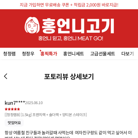
지금 가입하면 무료배송 쿠폰 + 적립금 2,000원 바로지급!
청정램
청정우
홍픽특가
홍언니세트
고급선물세트
다보기
포토리뷰 상세보기
kun7****
2025.06.10
[
[청정램B] [1.5kg] 프렌치랙 + 숄더랙 + 양티본 스테이크
]
맛있어요
항상 여름철 친구들과 놀러갈때 사먹는데  여자친구랑도 같이 먹고 싶어서 이