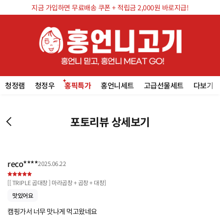
지금 가입하면 무료배송 쿠폰 + 적립금 2,000원 바로지급!
청정램
청정우
홍픽특가
홍언니세트
고급선물세트
다보기
포토리뷰 상세보기
reco****
2025.06.22
[
[ TRIPLE 곱대창 ] 마라곱창 + 곱창 + 대창
]
맛있어요
캠핑가서 너무 맛나게 먹고왔네요
