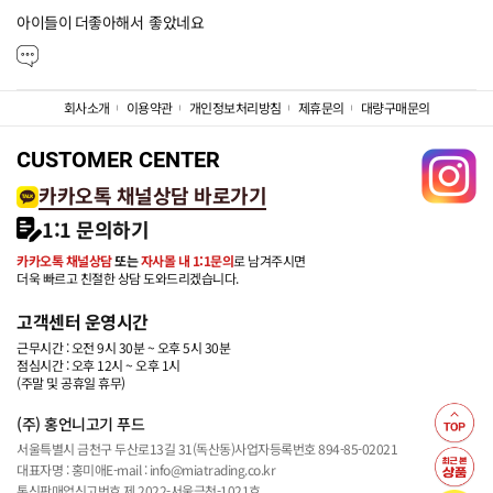
아이들이 더좋아해서  좋았네요
회사소개
이용약관
개인정보처리방침
제휴문의
대량구매문의
CUSTOMER CENTER
카카오톡 채널상담 바로가기
1:1 문의하기
카카오톡 채널상담
또는
자사몰 내 1:1문의
로 남겨주시면
더욱 빠르고 친절한 상담 도와드리겠습니다.
고객센터 운영시간
근무시간 : 오전 9시 30분 ~ 오후 5시 30분
점심시간 : 오후 12시 ~ 오후 1시
(주말 및 공휴일 휴무)
(주) 홍언니고기 푸드
서울특별시 금천구 두산로13길 31(독산동)
사업자등록번호 894-85-02021
대표자명 : 홍미애
E-mail : info@miatrading.co.kr
통신판매업신고번호 제 2022-서울금천-1021호