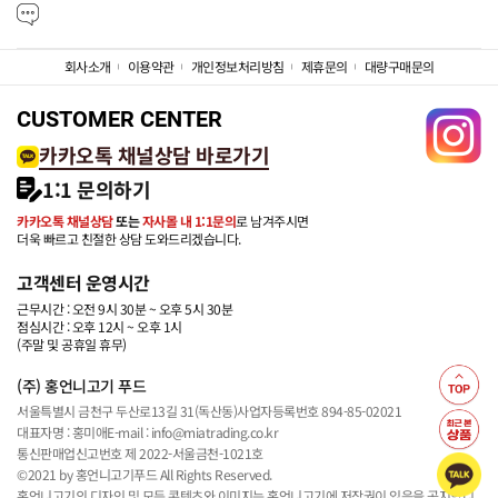
회사소개
이용약관
개인정보처리방침
제휴문의
대량구매문의
CUSTOMER CENTER
카카오톡 채널상담 바로가기
1:1 문의하기
카카오톡 채널상담
또는
자사몰 내 1:1문의
로 남겨주시면
더욱 빠르고 친절한 상담 도와드리겠습니다.
고객센터 운영시간
근무시간 : 오전 9시 30분 ~ 오후 5시 30분
점심시간 : 오후 12시 ~ 오후 1시
(주말 및 공휴일 휴무)
(주) 홍언니고기 푸드
서울특별시 금천구 두산로13길 31(독산동)
사업자등록번호 894-85-02021
대표자명 : 홍미애
E-mail : info@miatrading.co.kr
통신판매업신고번호 제 2022-서울금천-1021호
©2021 by 홍언니고기푸드 All Rights Reserved.
홍언니고기의 디자인 및 모든 콘텐츠와 이미지는 홍언니고기에 저작권이 있음을 공지합니