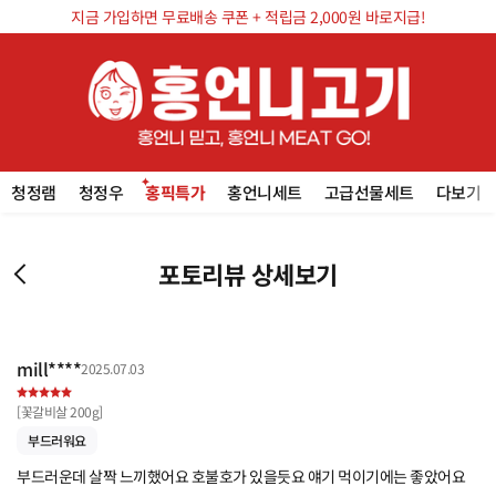
지금 가입하면 무료배송 쿠폰 + 적립금 2,000원 바로지급!
청정램
청정우
홍픽특가
홍언니세트
고급선물세트
다보기
포토리뷰 상세보기
mill****
2025.07.03
[
꽃갈비살 200g
]
부드러워요
부드러운데 살짝 느끼했어요 호불호가 있을듯요 얘기 먹이기에는 좋았어요