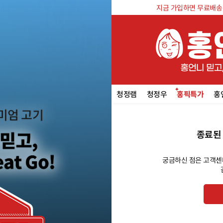
지금 가입하면 무료배송 쿠
청정램
청정우
홍픽특가
홍
종료된
궁금하신 점은 고객센