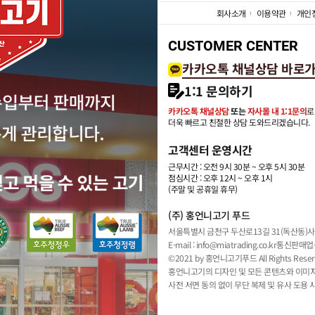
회사소개
이용약관
개인
CUSTOMER CENTER
카카오톡 채널상담 바로
1:1 문의하기
카카오톡 채널상담
또는
자사몰 내 1:1문의
로
더욱 빠르고 친절한 상담 도와드리겠습니다.
고객센터 운영시간
근무시간 : 오전 9시 30분 ~ 오후 5시 30분
점심시간 : 오후 12시 ~ 오후 1시
(주말 및 공휴일 휴무)
(주) 홍언니고기 푸드
서울특별시 금천구 두산로13길 31(독산동)
사
E-mail : info@miatrading.co.kr
통신판매업신
©2021 by 홍언니고기푸드 All Rights Reser
홍언니고기의 디자인 및 모든 콘텐츠와 이미
사전 서면 동의 없이 무단 복제 및 유사 도용 