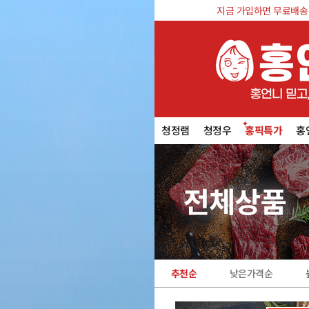
지금 가입하면 무료배송 쿠
청정램
청정우
홍픽특가
홍
추천순
낮은가격순