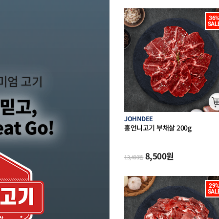
36%
SAL
JOHNDEE
홍언니고기 부채살 200g
(호주산 
캠핑 구이)
8,500
원
13,400
원
29%
SAL