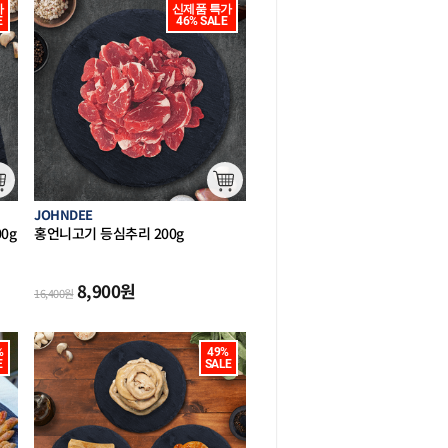


신제품 특가

E
46% SALE
JOHNDEE
0g
홍언니고기 등심추리 200g
(호주산 캠
)
핑 구이 구이용)
8,900
원
16,400
원


49%

E
SALE