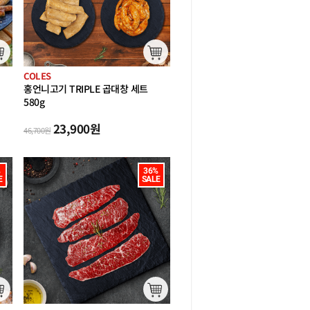
COLES
홍언니고기 TRIPLE 곱대창 세트
580g
(캠핑 통 구이)
23,900
원
46,700
원


36%

E
SALE