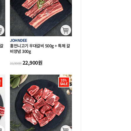
JOHNDEE
 갈
홍언니고기 우대갈비 500g + 특제 갈
비양념 300g
(할랄)
22,900
원
33,900
원


35%

E
SALE