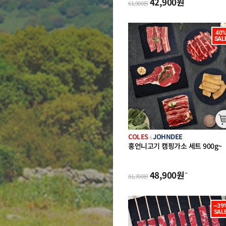
42,900
원
61,900
원
40%
SAL
COLES
JOHNDEE
&
홍언니고기 캠핑가소 세트 900g~
마호크 외)
48,900
원
~
81,700
원
~39%
SAL