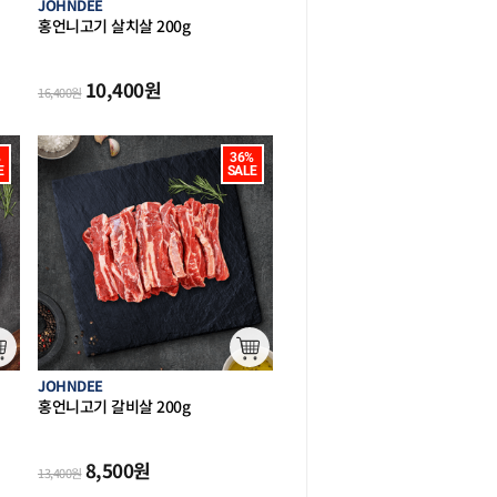
JOHNDEE
홍언니고기 살치살 200g
 할
(호주산 할랄
캠핑 구이)
10,400
원
16,400
원


36%

E
SALE
JOHNDEE
홍언니고기 갈비살 200g
주산
(호주산 할랄
캠핑 구이)
8,500
원
13,400
원