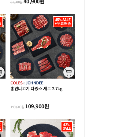
40,900
원
81,000
원


45% SALE

E
+무료배송
COLES
JOHNDEE
&
홍언니고기 다있소 세트 2.7kg
(토
(캠핑
토마호크 외)
109,900
원
199,600
원


42% 

E
SALE