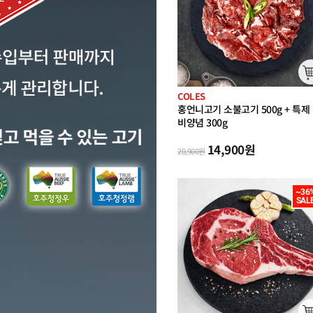
COLES
홍언니고기 소불고기 500g + 특제
비양념 300g
14,900
원
20,900
원
~36%
SAL