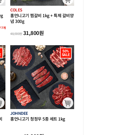
COLES
g
홍언니고기 찜갈비 1kg + 특제 갈비양
념 300g
량
7
개
31,800
원
48,900
원


50%

E
SALE
JOHNDEE
비
홍언니고기 청정우 5종 세트 1kg
(꽃
갈비살 살치살 바베큐차돌 갈비살 부
채살)