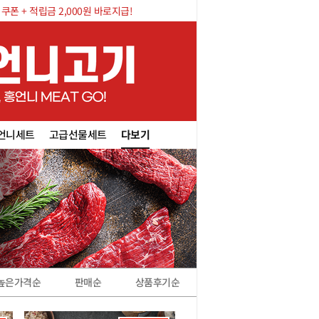
폰 + 적립금 2,000원 바로지급!
언니세트
고급선물세트
다보기
높은가격순
판매순
상품후기순