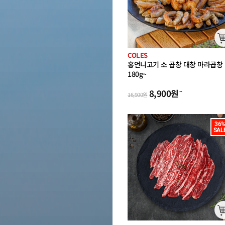
COLES
홍언니고기 소 곱창 대창 마라곱창
180g~
(캠핑 통 구이)
8,900
원
~
16,900
원
36%
SAL