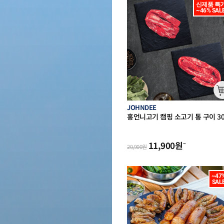
신제품 특가
~46% SAL
JOHNDEE
홍언니고기 캠핑 소고기 통 구이 30
(호주산 바베큐 통갈비살 등심추리
11,900
원
~
20,900
원
~47%
SAL