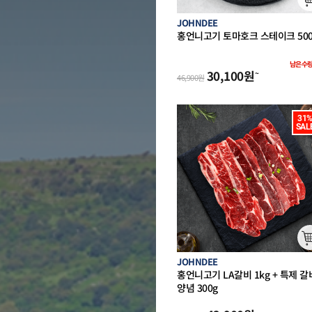
JOHNDEE
홍언니고기 토마호크 스테이크 500
(호주산 캠핑 할랄)
남은수
30,100
원
~
46,900
원
31%
SAL
JOHNDEE
홍언니고기 LA갈비 1kg + 특제 갈
양념 300g