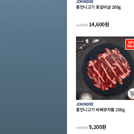
JOHNDEE
홍언니고기 꽃갈비살 200g
(호주산
랄 캠핑 구이)
14,600
원
22,900
원
38%
SAL
JOHNDEE
홍언니고기 바베큐차돌 200g
(호
할랄 캠핑 구이)
9,200
원
14,900
원