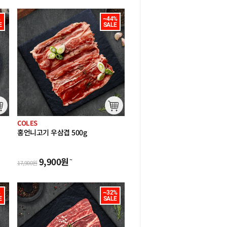


~44%

E
SALE
COLES
홍언니고기 우삼겹 500g
할랄
(호주산 할랄
캠핑 구이)
9,900
원
~
17,900
원


~32%

E
SALE