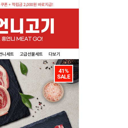
폰 + 적립금 2,000원 바로지급!
언니세트
고급선물세트
다보기
41%

SALE