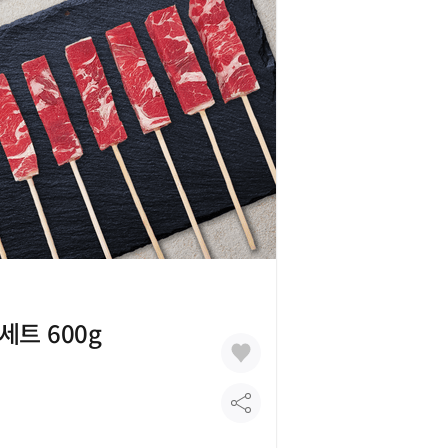
!
세트 600g
(양꽃삼겹