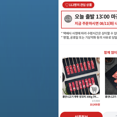
♡
112
명의 관심 상품
오늘 출발
13
:00 
지금 주문하시면
08/11(화)
* 택배사 사정에 따라 수령시간은 상이할 수 있
* 명절, 공휴일 또는 기상악화 등의 사유로 당
함께 많이
프렌치랙 500g
홍언니고기 투투 양꼬치 300g [어깨살/양삼겹]
홍언니고기 우대갈비 500g + 특제 갈비양념 300g
48,900
17,900
33,900
32,900
원
10,900
원
22,900
원
상품정보