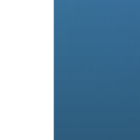
홍언니고기 우대갈비 500g + 특제 갈비양념 300g
홍언니고기 TRIPLE 곱대창 세트 580g
홍언니고기 청정램 3종 세트 1.3kg~
홍언니고기 양갈비 
900
46,700
98,700
00
원
23,900
원
63,400
원