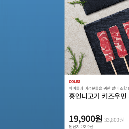
COLES
아이들과 여성분들을 위한 별미 조합 
홍언니고기 키즈우먼 
살 + 양꼬치)
19,900
원
33,800
원
원산지 : 호주산