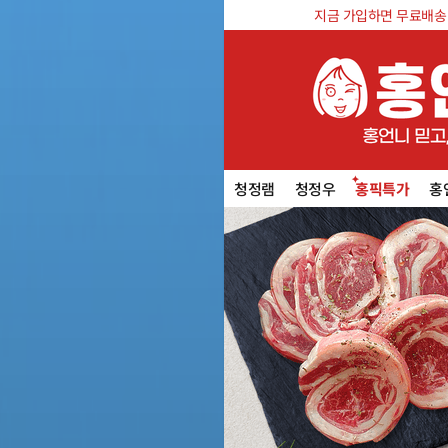
지금 가입하면 무료배송 쿠
청정램
청정우
홍픽특가
홍