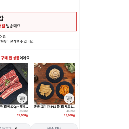
마감
 내일
발송돼요.
어요.
일발송이 불가할 수 있어요.
 구매 된 상품
이에요
홍언니고기 TRIPLE 곱대창 세트 580g
홍언니고기 청정램 3종 세트 1.3kg~
홍언니고기 양갈비 프렌치랙 500g
46,700
98,700
48,900
23,900
원
63,400
원
32,900
원
구매후기
0
배송정보