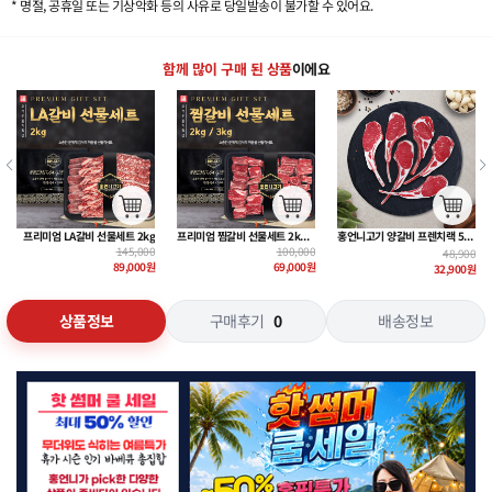
* 명절, 공휴일 또는 기상악화 등의 사유로 당일발송이 불가할 수 있어요.
함께 많이 구매 된 상품
이에요
홍언니고기 양갈비 프렌치랙 500g
홍언니고기 투투 양꼬치 300g [어깨살/양삼겹]
홍언니고기 우대갈비 500g + 특제 갈비양념 300g
48,900
17,900
33,900
32,900
원
10,900
원
22,900
원
상품정보
구매후기
0
배송정보