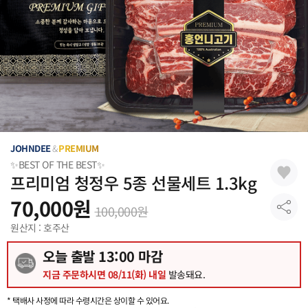
JOHNDEE
&
PREMIUM
✨BEST OF THE BEST✨
프리미엄 청정우 5종 선물세트 1.3kg
70,000
원
100,000
원
원산지 : 호주산
오늘 출발
13
:00 마감
지금 주문하시면
08/11(화) 내일
발송돼요.
* 택배사 사정에 따라 수령시간은 상이할 수 있어요.