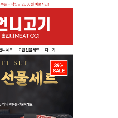
폰 + 적립금 2,000원 바로지급!
언니세트
고급선물세트
다보기
39%

SALE