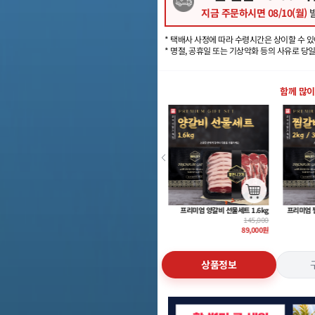
지금 주문하시면
08/10(월)
발
* 택배사 사정에 따라 수령시간은 상이할 수 있
* 명절, 공휴일 또는 기상악화 등의 사유로 당
함께 많이
홍언니고기 우대갈비 500g + 특제 갈비양념 300g
프리미엄 양갈비 선물세트 1.6kg
프리미엄 찜갈비 선물세트 2kg/3kg
홍언니고기 
145,000
100,000
33,900
89,000
원
69,000
원
22,900
원
상품정보