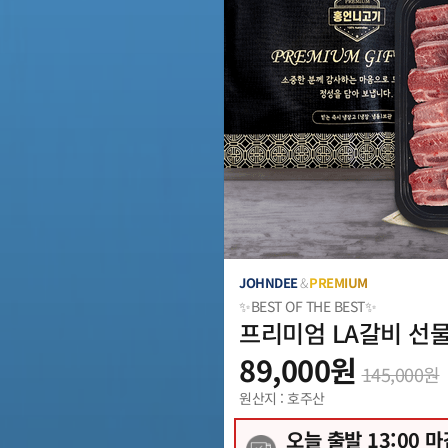
JOHNDEE
&
PREMIUM
✨BEST OF THE BEST✨
프리미엄 LA갈비 선물
89,000
원
145,000
원
원산지 : 호주산
오늘 출발
13
:00 