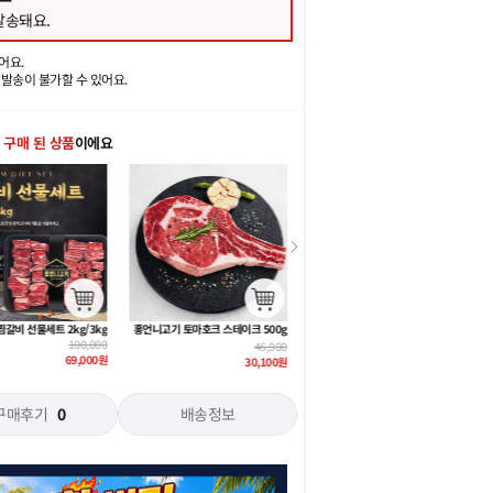
송돼요.
어요.
일발송이 불가할 수 있어요.
 구매 된 상품
이에요
토마호크 스테이크 500g
홍언니고기 양갈비 프렌치랙 500g
홍언니고기 우대갈비 500g + 특제 갈비양념 300g
46,900
48,900
33,900
30,100
원
32,900
원
22,900
원
구매후기
0
배송정보