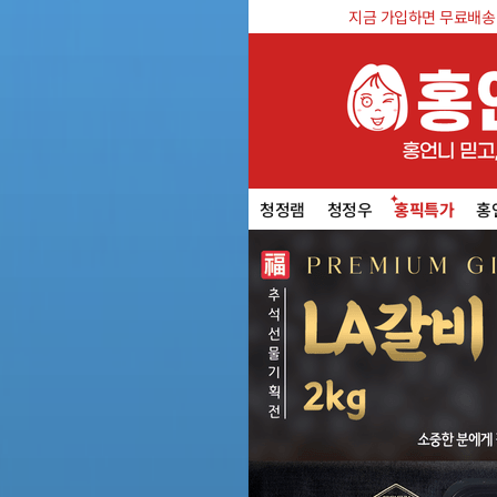
지금 가입하면 무료배송 쿠
청정램
청정우
홍픽특가
홍