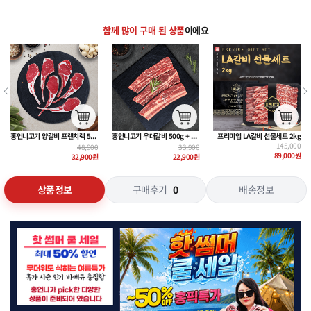
함께 많이 구매 된 상품
이에요
프리미엄 LA갈비 선물세트 2kg
홍언니고기 토마호크 스테이크 500g
홍언니고기 양갈비 프렌치랙 500g
145,000
46,900
48,900
89,000
원
30,100
원
32,900
원
상품정보
구매후기
0
배송정보