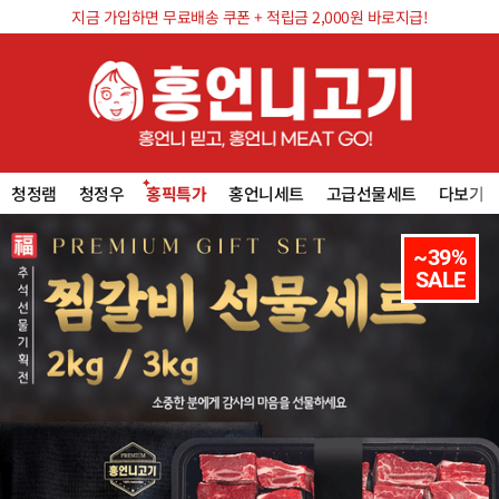
지금 가입하면 무료배송 쿠폰 + 적립금 2,000원 바로지급!
청정램
청정우
홍픽특가
홍언니세트
고급선물세트
다보기
~39%

SALE