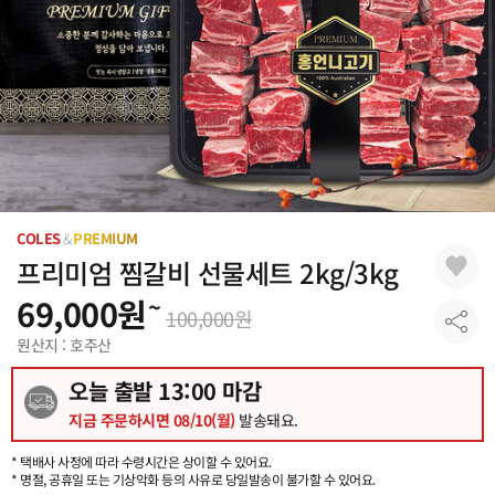
COLES
&
PREMIUM
프리미엄 찜갈비 선물세트 2kg/3kg
69,000
원
~
100,000
원
원산지 : 호주산
오늘 출발
13
:00 마감
지금 주문하시면
08/10(월)
발송돼요.
* 택배사 사정에 따라 수령시간은 상이할 수 있어요.
* 명절, 공휴일 또는 기상악화 등의 사유로 당일발송이 불가할 수 있어요.