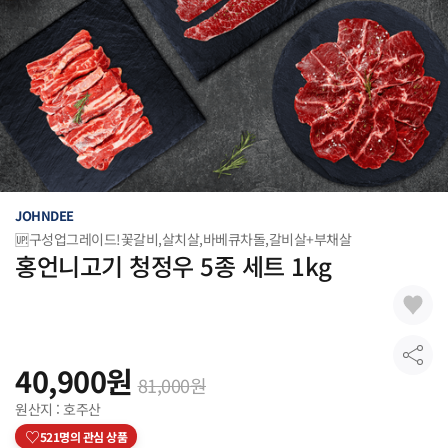
JOHNDEE
🆙구성업그레이드!꽃갈비,살치살,바베큐차돌,갈비살+부채살
홍언니고기 청정우 5종 세트 1kg
(꽃
갈비살 살치살 바베큐차돌 갈비살 부채
살)
40,900
원
81,000
원
원산지 : 호주산
♡
521
명의 관심 상품