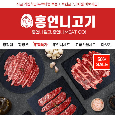
지금 가입하면 무료배송 쿠폰 + 적립금 2,000원 바로지급!
청정램
청정우
홍픽특가
홍언니세트
고급선물세트
다보기
50%

SALE