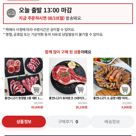
오늘 출발
13
:00 마감
지금 주문하시면
08/10(월)
발송돼요.
* 택배사 사정에 따라 수령시간은 상이할 수 있어요.
* 명절, 공휴일 또는 기상악화 등의 사유로 당일발송이 불가할 수 있어요.
함께 많이 구매 된 상품
이에요
0g
홍언니고기 소 곱창 대창 마라곱창 180g~
홍언니고기 우대갈비 500g + 특제 갈비양념 300g
홍언니고기 다있소 세트 2.7kg
0
16,900
33,900
199,600
원
8,900
원
22,900
원
109,900
원
상품정보
구매후기
0
배송정보