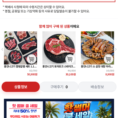
* 택배사 사정에 따라 수령시간은 상이할 수 있어요.
* 명절, 공휴일 또는 기상악화 등의 사유로 당일발송이 불가할 수 있어요.
함께 많이 구매 된 상품
이에요
홍언니고기 소 곱창 대창 마라곱창 180g~
홍언니고기 우대갈비 500g + 특제 갈비양념 300g
홍언니고기 청정램 3종 세트 1.3kg~
16,900
33,900
98,700
8,900
원
22,900
원
63,400
원
상품정보
구매후기
0
배송정보