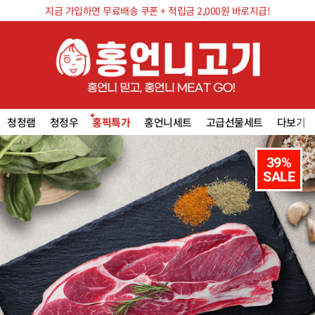
지금 가입하면 무료배송 쿠폰 + 적립금 2,000원 바로지급!
청정램
청정우
홍픽특가
홍언니세트
고급선물세트
다보기
39%

SALE