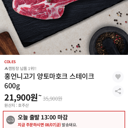
COLES
⛺캠핑장 납품 1위!!
홍언니고기 양토마호크 스테이크
600g
(양마호크 캠핑 램)
21,900
원
~
35,900
원
원산지 : 호주산
오늘 출발
13
:00 마감
지금 주문하시면
08/07(금)
발송돼요.