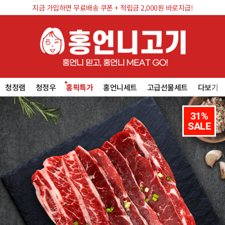
지금 가입하면 무료배송 쿠폰 + 적립금 2,000원 바로지급!
청정램
청정우
홍픽특가
홍언니세트
고급선물세트
다보기
31%

SALE