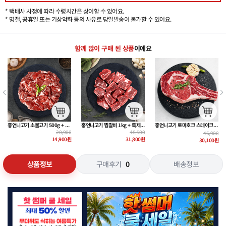
* 택배사 사정에 따라 수령시간은 상이할 수 있어요.
* 명절, 공휴일 또는 기상악화 등의 사유로 당일발송이 불가할 수 있어요.
함께 많이 구매 된 상품
이에요
홍언니고기 토마호크 스테이크 500g
홍언니고기 소 곱창 대창 마라곱창 180g~
홍언니고기 우대갈비 500g + 특제 갈비양념 300g
46,900
16,900
33,900
30,100
원
8,900
원
22,900
원
상품정보
구매후기
0
배송정보