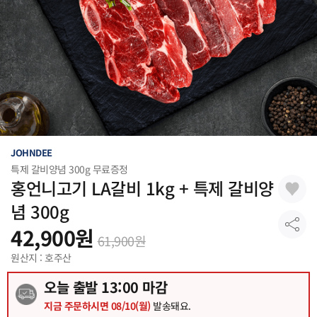
JOHNDEE
특제 갈비양념 300g 무료증정
홍언니고기 LA갈비 1kg + 특제 갈비양
념 300g
42,900
원
61,900
원
원산지 : 호주산
오늘 출발
13
:00 마감
지금 주문하시면
08/10(월)
발송돼요.