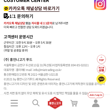
CUSTOMER CENTER
카카오톡 채널상담 바로가기
1:1 문의하기
카카오톡 채널상담
또는
자사몰 내 1:1문의
로 남겨주시면
더욱 빠르고 친절한 상담 도와드리겠습니다.
고객센터 운영시간
근무시간 : 오전 9시 30분 ~ 오후 5시 30분
점심시간 : 오후 12시 ~ 오후 1시
(주말 및 공휴일 휴무)
(주) 홍언니고기 푸드
서울특별시 금천구 두산로13길 31(독산동)
사업자등록번호 894-85-02021
대표자명 : 홍미애
E-mail : info@miatrading.co.kr
통신판매업신고번호 제 2022-서울금천-1021호
©2021 by 홍언니고기푸드 All Rights Reserved.
홍언니고기의 디자인 및 모든 콘텐츠와 이미지는 홍언니고기에 저작권이 있음을 공지합니
다.
사전 서면 동의 없이 무단 복제 및 유사 도용 시 법적인 책임을 물을 수 있습니다.
Join / Log-in