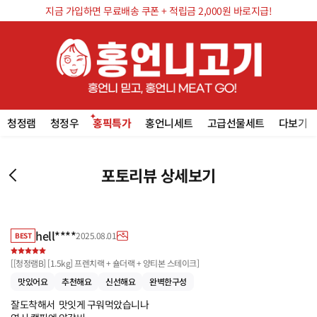
지금 가입하면 무료배송 쿠폰 + 적립금 2,000원 바로지급!
청정램
청정우
홍픽특가
홍언니세트
고급선물세트
다보기
포토리뷰 상세보기
hell****
2025.08.01
BEST
[
[청정램B] [1.5kg] 프렌치랙 + 숄더랙 + 양티본 스테이크
]
맛있어요
추천해요
신선해요
완벽한구성
잘도착해서  맛잇게 구워먹았습니나
