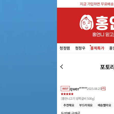
지금 가입하면 무료배송 쿠
청정램
청정우
홍픽특가
홍
포토리
qwer****
2025.08.25
BEST
[
홍언니고기 양쪽갈비 500g
]
추천해요
부드러워요
배송빨라요
두번째 구매✌️
