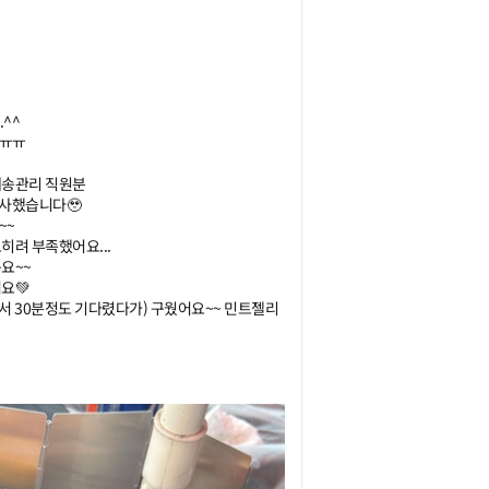


ㅠ

관리 직원분

감사했습니다🥹



 부족했어요...

~



 30분정도 기다렸다가) 구웠어요~~ 민트젤리 