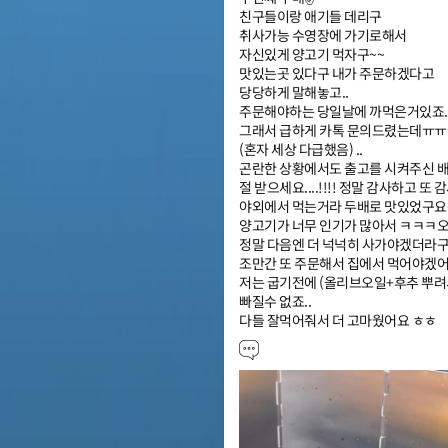
친구들이랑 애기들 데리구

취사가능 수영장에 가기로해서

자신있게 양고기 먹자구~~

맛있는곳 있다구 내가 주문하겠다고

당당하게 말해놓고..

주문해야하는 당일날에 까먹은거있죠..^^
그래서 급하게 카톡 문의드렸는데ㅠㅠㅠ
(혼자 세상 다급했음) ..

곤란한 상황에서도 출고를 시켜주신 배송
절 받으세요....!!!! 정말 감사하고 또 
야외에서 먹는거라 두배로 맛있었구요~~
양고기가 너무 인기가 많아서 ㅋㅋㅋ오히려
정말 다음엔 더 넉넉히 사가야겠더라구요~
조만간 또 주문해서 집에서 먹어야겠어요
저는 굽기전에 (올리브오일+후추 뿌려서
빠질수 없죠.. 

다들 잘먹어줘서 더 고마웠어요 ㅎㅎ