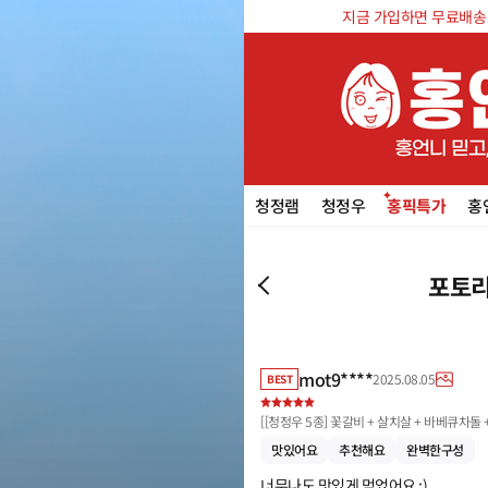
지금 가입하면 무료배송 쿠
청정램
청정우
홍픽특가
홍
포토리
mot9****
2025.08.05
BEST
[
[청정우 5종] 꽃갈비 + 살치살 + 바베큐차돌 
맛있어요
추천해요
완벽한구성
너무나도 맛있게 먹었어요 :)
