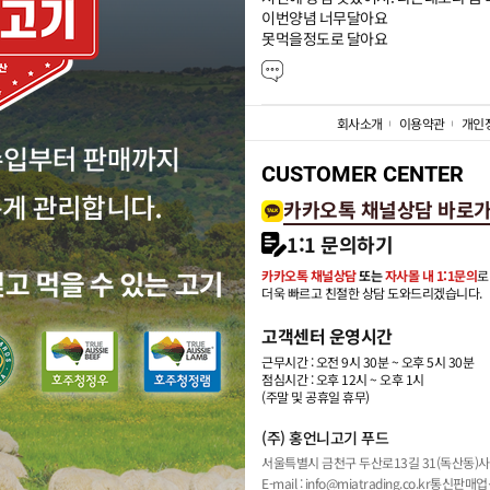
이번양념 너무달아요

못먹을정도로 달아요
회사소개
이용약관
개인
CUSTOMER CENTER
카카오톡 채널상담 바로
1:1 문의하기
카카오톡 채널상담
또는
자사몰 내 1:1문의
로
더욱 빠르고 친절한 상담 도와드리겠습니다.
고객센터 운영시간
근무시간 : 오전 9시 30분 ~ 오후 5시 30분
점심시간 : 오후 12시 ~ 오후 1시
(주말 및 공휴일 휴무)
(주) 홍언니고기 푸드
서울특별시 금천구 두산로13길 31(독산동)
사
E-mail : info@miatrading.co.kr
통신판매업신