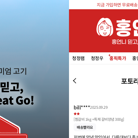
지금 가입하면 무료배송 쿠
청정램
청정우
홍픽특가
홍
포토리
bill****
2025.09.29
[
찜갈비 1kg +특제 갈비양념 300g
]
배송빨라요
저번에 양념 맛있어서. 다른대보다 좀 비