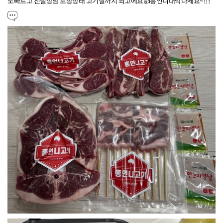
도빠르고 친절상담 포장상태 고기질까지 최고에요👍홍언니대박나세요~!!!