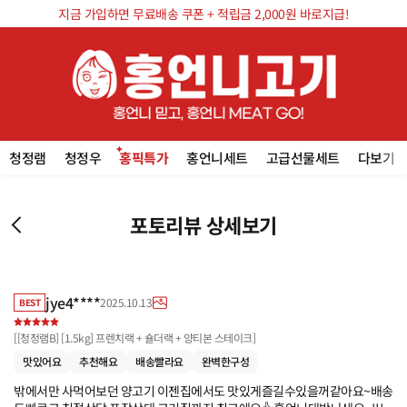
지금 가입하면 무료배송 쿠폰 + 적립금 2,000원 바로지급!
청정램
청정우
홍픽특가
홍언니세트
고급선물세트
다보기
포토리뷰 상세보기
jye4****
2025.10.13
BEST
[
[청정램B] [1.5kg] 프렌치랙 + 숄더랙 + 양티본 스테이크
]
맛있어요
추천해요
배송빨라요
완벽한구성
밖에서만 사먹어보던 양고기 이젠집에서도 맛있게즐길수있을꺼같아요~배송