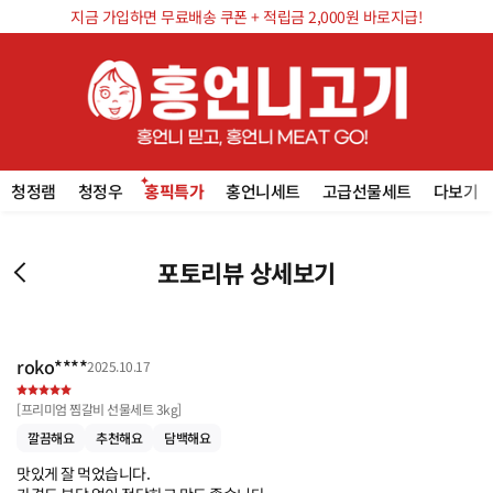
지금 가입하면 무료배송 쿠폰 + 적립금 2,000원 바로지급!
청정램
청정우
홍픽특가
홍언니세트
고급선물세트
다보기
포토리뷰 상세보기
roko****
2025.10.17
[
프리미엄 찜갈비 선물세트 3kg
]
깔끔해요
추천해요
담백해요
맛있게 잘 먹었습니다.
