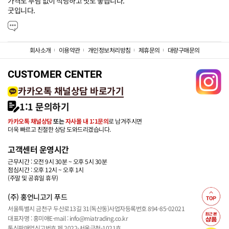
가격도 부담 없이 적당하고 맛도 좋습니다.

굿입니다.
회사소개
이용약관
개인정보처리방침
제휴문의
대량구매문의
CUSTOMER CENTER
카카오톡 채널상담 바로가기
1:1 문의하기
카카오톡 채널상담
또는
자사몰 내 1:1문의
로 남겨주시면
더욱 빠르고 친절한 상담 도와드리겠습니다.
고객센터 운영시간
근무시간 : 오전 9시 30분 ~ 오후 5시 30분
점심시간 : 오후 12시 ~ 오후 1시
(주말 및 공휴일 휴무)
(주) 홍언니고기 푸드
서울특별시 금천구 두산로13길 31(독산동)
사업자등록번호 894-85-02021
대표자명 : 홍미애
E-mail : info@miatrading.co.kr
통신판매업신고번호 제 2022-서울금천-1021호