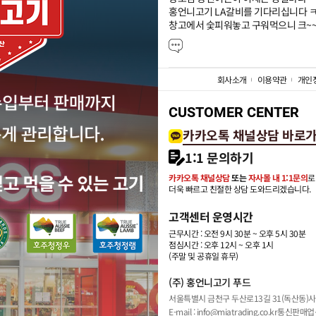
홍언니고기 LA갈비를 기다리십니다 ㅋㅋ
창고에서 숯피워놓고 구워먹으니 크~~
회사소개
이용약관
개인
CUSTOMER CENTER
카카오톡 채널상담 바로
1:1 문의하기
카카오톡 채널상담
또는
자사몰 내 1:1문의
로
더욱 빠르고 친절한 상담 도와드리겠습니다.
고객센터 운영시간
근무시간 : 오전 9시 30분 ~ 오후 5시 30분
점심시간 : 오후 12시 ~ 오후 1시
(주말 및 공휴일 휴무)
(주) 홍언니고기 푸드
서울특별시 금천구 두산로13길 31(독산동)
사
E-mail : info@miatrading.co.kr
통신판매업신