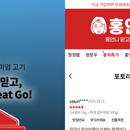
지금 가입하면 무료배송 쿠
청정램
청정우
홍픽특가
홍
포토리
seun****
2025.10.21
[
LA갈비 1kg + 특제 갈비양념 300g
]
맛있어요
부드러워요
선물추천
장모님 장인어른이 이제는 명절마다 
