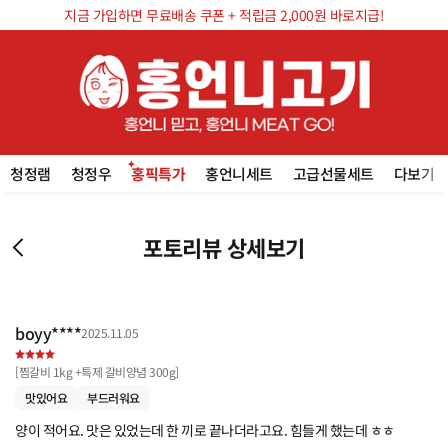
지금 가입하면 무료배송 쿠폰 + 적립금 2,000원 바로지급!
청정램
청정우
홍픽특가
홍언니세트
고급선물세트
다보기
포토리뷰 상세보기
boyy****
2025.11.05
[
찜갈비 1kg +특제 갈비양념 300g
]
맛있어요
부드러워요
양이 적어요. 맛은 있었는데 한 끼로 끝나더라고요. 힘들게 했는데 ㅎㅎ