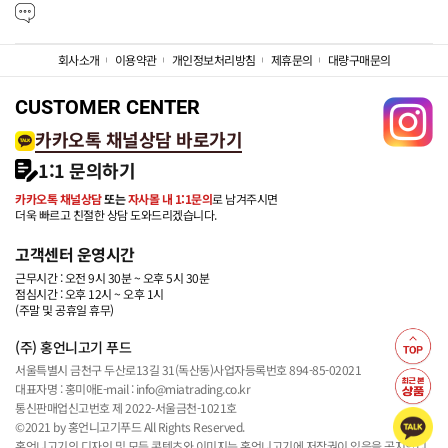
회사소개
이용약관
개인정보처리방침
제휴문의
대량구매문의
CUSTOMER CENTER
카카오톡 채널상담 바로가기
1:1 문의하기
카카오톡 채널상담
또는
자사몰 내 1:1문의
로 남겨주시면
더욱 빠르고 친절한 상담 도와드리겠습니다.
고객센터 운영시간
근무시간 : 오전 9시 30분 ~ 오후 5시 30분
점심시간 : 오후 12시 ~ 오후 1시
(주말 및 공휴일 휴무)
(주) 홍언니고기 푸드
서울특별시 금천구 두산로13길 31(독산동)
사업자등록번호 894-85-02021
대표자명 : 홍미애
E-mail : info@miatrading.co.kr
통신판매업신고번호 제 2022-서울금천-1021호
©2021 by 홍언니고기푸드 All Rights Reserved.
홍언니고기의 디자인 및 모든 콘텐츠와 이미지는 홍언니고기에 저작권이 있음을 공지합니