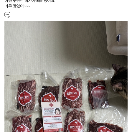
이젠 루틴한 식사가 돼버렸어요

너무 맛있어~~~