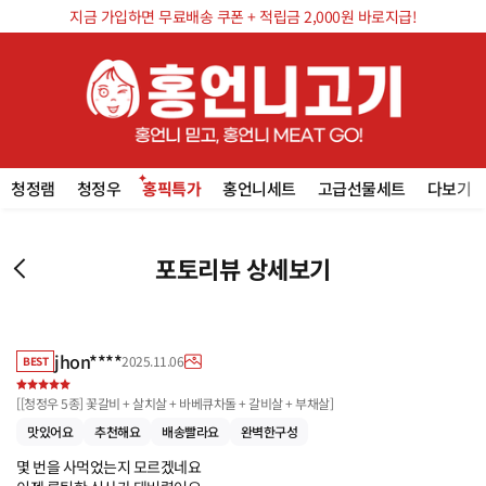
지금 가입하면 무료배송 쿠폰 + 적립금 2,000원 바로지급!
청정램
청정우
홍픽특가
홍언니세트
고급선물세트
다보기
포토리뷰 상세보기
jhon****
2025.11.06
BEST
[
[청정우 5종] 꽃갈비 + 살치살 + 바베큐차돌 + 갈비살 + 부채살
]
맛있어요
추천해요
배송빨라요
완벽한구성
몇 번을 사먹었는지 모르겠네요
