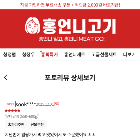
지금 가입하면 무료배송 쿠폰 + 적립금 2,000원 바로지급!
청정램
청정우
홍픽특가
홍언니세트
고급선물세트
다보기
포토리뷰 상세보기
sook****
2025.12.01
BEST
[
우대갈비 (550~600g)
]
홈파티추천
선물추천
지난번에 캠핑가서 먹고 맛있어서 또 주문했어요 ㅎㅎ