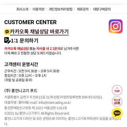
회사소개
이용약관
개인정보처리방침
제휴문의
대량구매문의
CUSTOMER CENTER
카카오톡 채널상담 바로가기
1:1 문의하기
카카오톡 채널상담
또는
자사몰 내 1:1문의
로 남겨주시면
더욱 빠르고 친절한 상담 도와드리겠습니다.
고객센터 운영시간
근무시간 : 오전 9시 30분 ~ 오후 5시 30분
점심시간 : 오후 12시 ~ 오후 1시
(주말 및 공휴일 휴무)
(주) 홍언니고기 푸드
서울특별시 금천구 두산로13길 31(독산동)
사업자등록번호 894-85-02021
대표자명 : 홍미애
E-mail : info@miatrading.co.kr
통신판매업신고번호 제 2022-서울금천-1021호
©2021 by 홍언니고기푸드 All Rights Reserved.
홍언니고기의 디자인 및 모든 콘텐츠와 이미지는 홍언니고기에 저작권이 있음을 공지합니
다.