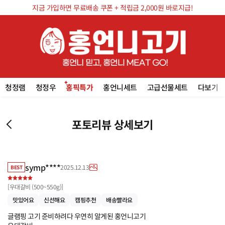
지금 가입하면 무료배송 쿠폰 + 적립금 2,000원 바로지급!
청정램
청정우
홍픽특가
홍언니세트
고급선물세트
다보기
포토리뷰 상세보기
symp****
2025.12.13
BEST
[
우대갈비 (500~550g)
]
맛있어요
신선해요
캠핑추천
배송빨라요
글램핑 고기 준비하려다 우연히 알게된 홍언니고기
