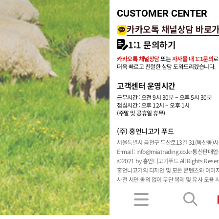
CUSTOMER CENTER
카카오톡 채널상담 바로
1:1 문의하기
카카오톡 채널상담
또는
자사몰 내 1:1문의
로
더욱 빠르고 친절한 상담 도와드리겠습니다.
고객센터 운영시간
근무시간 : 오전 9시 30분 ~ 오후 5시 30분
점심시간 : 오후 12시 ~ 오후 1시
(주말 및 공휴일 휴무)
(주) 홍언니고기 푸드
서울특별시 금천구 두산로13길 31(독산동)
사
E-mail : info@miatrading.co.kr
통신판매업신
©2021 by 홍언니고기푸드 All Rights Reser
홍언니고기의 디자인 및 모든 콘텐츠와 이미
사전 서면 동의 없이 무단 복제 및 유사 도용 