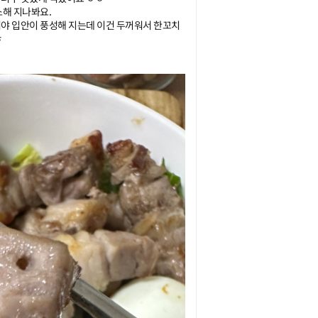
지나봐요.  

야 입안이 풍성해 지는데 이건 두꺼워서 한꼬치
ㅎ