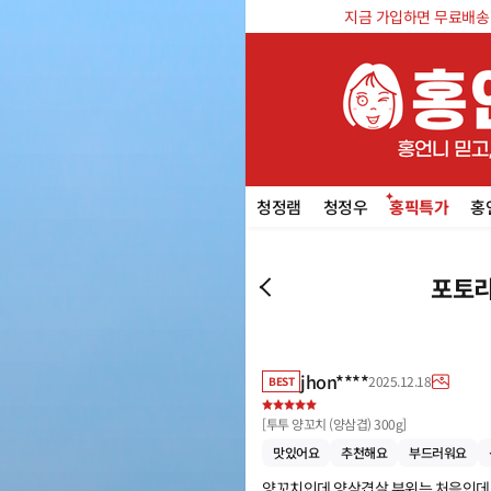
지금 가입하면 무료배송 쿠
청정램
청정우
홍픽특가
홍
포토리
jhon****
2025.12.18
BEST
[
투투 양꼬치 (양삼겹) 300g
]
맛있어요
추천해요
부드러워요
양꼬치인데 양삼겹살 부위는 처음인데 너