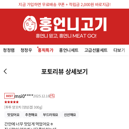
지금 가입하면 무료배송 쿠폰 + 적립금 2,000원 바로지급!
청정램
청정우
홍픽특가
홍언니세트
고급선물세트
다보기
포토리뷰 상세보기
msi0****
2025.12.18
BEST
[
투투 양꼬치 (양삼겹) 300g
]
맛있어요
추천해요
부드러워요
신선해요
간만에 너무 맛있게 먹었어요ㅎ
