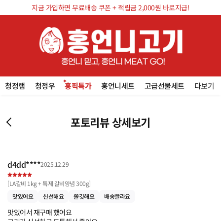
지금 가입하면 무료배송 쿠폰 + 적립금 2,000원 바로지급!
청정램
청정우
홍픽특가
홍언니세트
고급선물세트
다보기
포토리뷰 상세보기
d4dd****
2025.12.29
[
LA갈비 1kg + 특제 갈비양념 300g
]
맛있어요
신선해요
쫄깃해요
배송빨라요
맛있어서 재구매 했어요 
