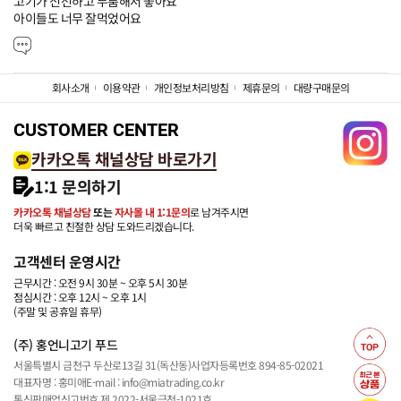
고기가 신선하고 두툼해서 좋아요

아이들도 너무 잘먹었어요
회사소개
이용약관
개인정보처리방침
제휴문의
대량구매문의
CUSTOMER CENTER
카카오톡 채널상담 바로가기
1:1 문의하기
카카오톡 채널상담
또는
자사몰 내 1:1문의
로 남겨주시면
더욱 빠르고 친절한 상담 도와드리겠습니다.
고객센터 운영시간
근무시간 : 오전 9시 30분 ~ 오후 5시 30분
점심시간 : 오후 12시 ~ 오후 1시
(주말 및 공휴일 휴무)
(주) 홍언니고기 푸드
서울특별시 금천구 두산로13길 31(독산동)
사업자등록번호 894-85-02021
대표자명 : 홍미애
E-mail : info@miatrading.co.kr
통신판매업신고번호 제 2022-서울금천-1021호