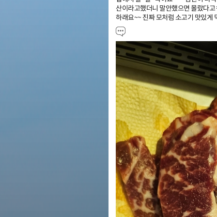
산이라고했더니 말안했으면 몰랐다고ㅋ
하래요~~ 진짜 모처럼 소고기 맛있게