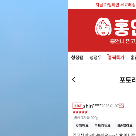
지금 가입하면 무료배송 쿠
청정램
청정우
홍픽특가
홍
포토리
shin****
2026.01.07
BEST
[
바베큐차돌 200g
]
맛있어요
부드러워요
배송빨라요
입에서 살~살~녹아요~~~ 남편이 다