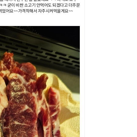
ㅋ 굳이 비싼 소고기 안먹어도 되겠다고 더주문
 먹었어요~~가격착해서 자주시켜먹을게요~~