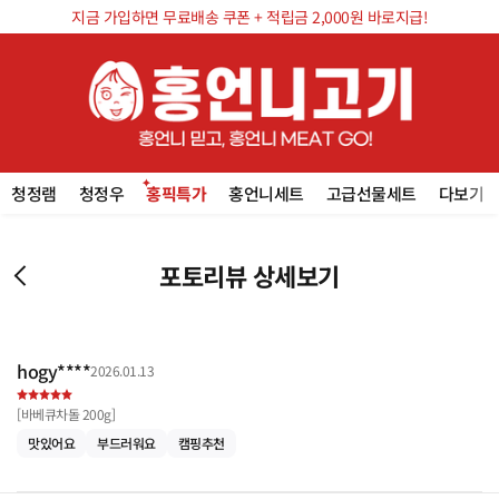
지금 가입하면 무료배송 쿠폰 + 적립금 2,000원 바로지급!
청정램
청정우
홍픽특가
홍언니세트
고급선물세트
다보기
포토리뷰 상세보기
hogy****
2026.01.13
[
바베큐차돌 200g
]
맛있어요
부드러워요
캠핑추천