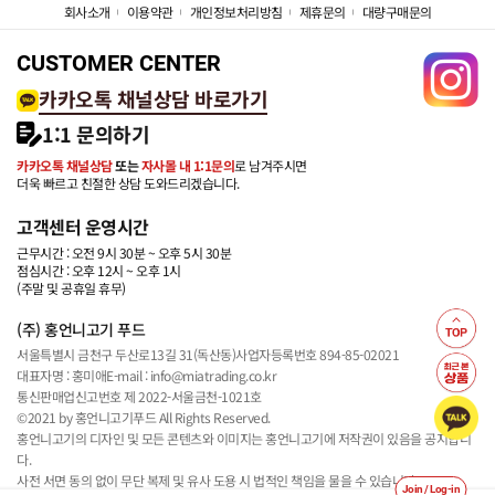
회사소개
이용약관
개인정보처리방침
제휴문의
대량구매문의
CUSTOMER CENTER
카카오톡 채널상담 바로가기
1:1 문의하기
카카오톡 채널상담
또는
자사몰 내 1:1문의
로 남겨주시면
더욱 빠르고 친절한 상담 도와드리겠습니다.
고객센터 운영시간
근무시간 : 오전 9시 30분 ~ 오후 5시 30분
점심시간 : 오후 12시 ~ 오후 1시
(주말 및 공휴일 휴무)
(주) 홍언니고기 푸드
서울특별시 금천구 두산로13길 31(독산동)
사업자등록번호 894-85-02021
대표자명 : 홍미애
E-mail : info@miatrading.co.kr
통신판매업신고번호 제 2022-서울금천-1021호
©2021 by 홍언니고기푸드 All Rights Reserved.
홍언니고기의 디자인 및 모든 콘텐츠와 이미지는 홍언니고기에 저작권이 있음을 공지합니
다.
사전 서면 동의 없이 무단 복제 및 유사 도용 시 법적인 책임을 물을 수 있습니다.
Join / Log-in