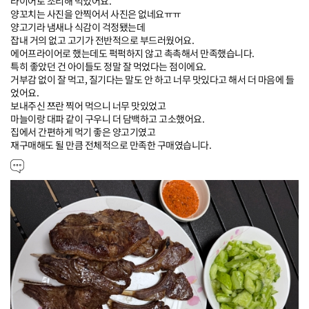
라이어로 조리해 먹었어요.

양꼬치는 사진을 안찍어서 사진은 없네요ㅠㅠ

양고기라 냄새나 식감이 걱정됐는데

잡내 거의 없고 고기가 전반적으로 부드러웠어요.

에어프라이어로 했는데도 퍽퍽하지 않고 촉촉해서 만족했습니다.

특히 좋았던 건 아이들도 정말 잘 먹었다는 점이에요.

거부감 없이 잘 먹고, 질기다는 말도 안 하고 너무 맛있다고 해서 더 마음에 들
었어요.

보내주신 쯔란 찍어 먹으니 너무 맛있었고

마늘이랑 대파 같이 구우니 더 담백하고 고소했어요.

집에서 간편하게 먹기 좋은 양고기였고

재구매해도 될 만큼 전체적으로 만족한 구매였습니다.