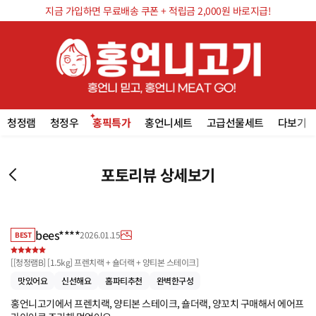
지금 가입하면 무료배송 쿠폰 + 적립금 2,000원 바로지급!
청정램
청정우
홍픽특가
홍언니세트
고급선물세트
다보기
포토리뷰 상세보기
bees****
2026.01.15
BEST
[
[청정램B] [1.5kg] 프렌치랙 + 숄더랙 + 양티본 스테이크
]
맛있어요
신선해요
홈파티추천
완벽한구성
홍언니고기에서 프렌치랙, 양티본 스테이크, 숄더랙, 양꼬치 구매해서 에어프