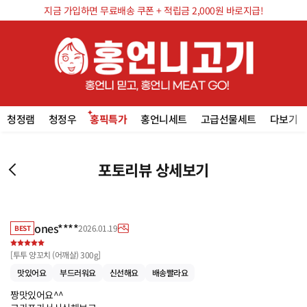
지금 가입하면 무료배송 쿠폰 + 적립금 2,000원 바로지급!
청정램
청정우
홍픽특가
홍언니세트
고급선물세트
다보기
포토리뷰 상세보기
ones****
2026.01.19
BEST
[
투투 양꼬치 (어깨살) 300g
]
맛있어요
부드러워요
신선해요
배송빨라요
짱맛있어요^^
