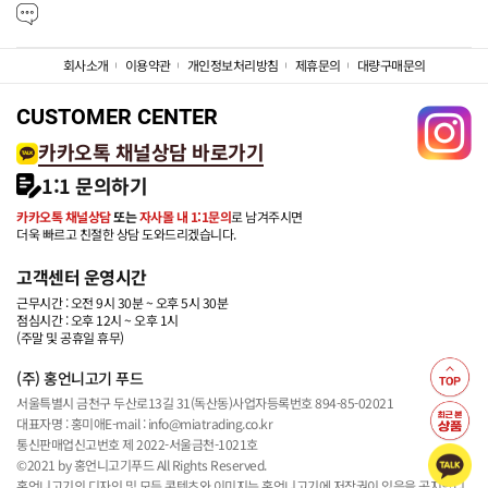
회사소개
이용약관
개인정보처리방침
제휴문의
대량구매문의
CUSTOMER CENTER
카카오톡 채널상담 바로가기
1:1 문의하기
카카오톡 채널상담
또는
자사몰 내 1:1문의
로 남겨주시면
더욱 빠르고 친절한 상담 도와드리겠습니다.
고객센터 운영시간
근무시간 : 오전 9시 30분 ~ 오후 5시 30분
점심시간 : 오후 12시 ~ 오후 1시
(주말 및 공휴일 휴무)
(주) 홍언니고기 푸드
서울특별시 금천구 두산로13길 31(독산동)
사업자등록번호 894-85-02021
대표자명 : 홍미애
E-mail : info@miatrading.co.kr
통신판매업신고번호 제 2022-서울금천-1021호
©2021 by 홍언니고기푸드 All Rights Reserved.
홍언니고기의 디자인 및 모든 콘텐츠와 이미지는 홍언니고기에 저작권이 있음을 공지합니