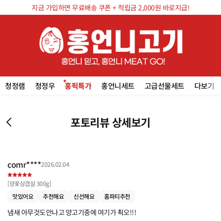
지금 가입하면 무료배송 쿠폰 + 적립금 2,000원 바로지급!
청정램
청정우
홍픽특가
홍언니세트
고급선물세트
다보기
포토리뷰 상세보기
comr****
2026.02.04
[
양꽃삼겹살 300g
]
맛있어요
추천해요
신선해요
홈파티추천
냄새 아무것도안나고 양고기중에 여기가 쵝오!!!