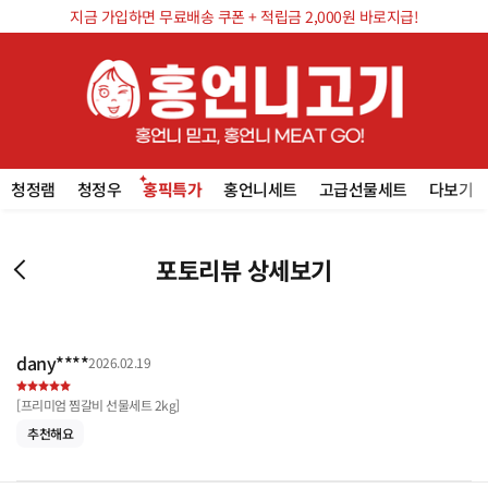
지금 가입하면 무료배송 쿠폰 + 적립금 2,000원 바로지급!
청정램
청정우
홍픽특가
홍언니세트
고급선물세트
다보기
포토리뷰 상세보기
dany****
2026.02.19
[
프리미엄 찜갈비 선물세트 2kg
]
추천해요