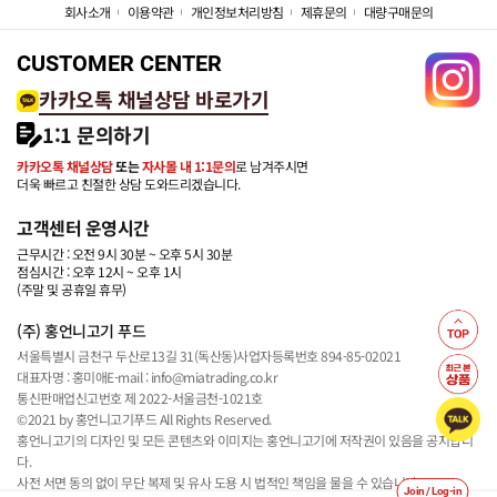
회사소개
이용약관
개인정보처리방침
제휴문의
대량구매문의
CUSTOMER CENTER
카카오톡 채널상담 바로가기
1:1 문의하기
카카오톡 채널상담
또는
자사몰 내 1:1문의
로 남겨주시면
더욱 빠르고 친절한 상담 도와드리겠습니다.
고객센터 운영시간
근무시간 : 오전 9시 30분 ~ 오후 5시 30분
점심시간 : 오후 12시 ~ 오후 1시
(주말 및 공휴일 휴무)
(주) 홍언니고기 푸드
서울특별시 금천구 두산로13길 31(독산동)
사업자등록번호 894-85-02021
대표자명 : 홍미애
E-mail : info@miatrading.co.kr
통신판매업신고번호 제 2022-서울금천-1021호
©2021 by 홍언니고기푸드 All Rights Reserved.
홍언니고기의 디자인 및 모든 콘텐츠와 이미지는 홍언니고기에 저작권이 있음을 공지합니
다.
사전 서면 동의 없이 무단 복제 및 유사 도용 시 법적인 책임을 물을 수 있습니다.
Join / Log-in