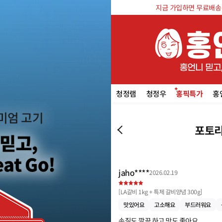
지금 가입하면 무료배송 쿠
청정램
청정우
홍픽특가
홍
포토리
jaho****
2026.02.19
[
LA갈비 1kg + 특제 갈비양념 300g
]
맛있어요
고소해요
부드러워요
손질도 깔끔 하고 맛도 좋아요.
