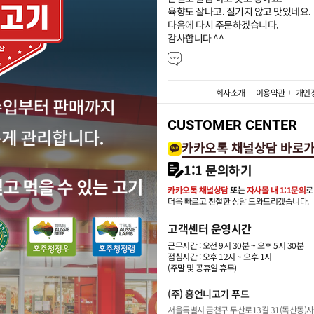
육향도 잘나고. 질기지 않고 맛있네요.

다음에 다시 주문하겠습니다.

감사합니다 ^^
회사소개
이용약관
개인
CUSTOMER CENTER
카카오톡 채널상담 바로
1:1 문의하기
카카오톡 채널상담
또는
자사몰 내 1:1문의
로
더욱 빠르고 친절한 상담 도와드리겠습니다.
고객센터 운영시간
근무시간 : 오전 9시 30분 ~ 오후 5시 30분
점심시간 : 오후 12시 ~ 오후 1시
(주말 및 공휴일 휴무)
(주) 홍언니고기 푸드
서울특별시 금천구 두산로13길 31(독산동)
사