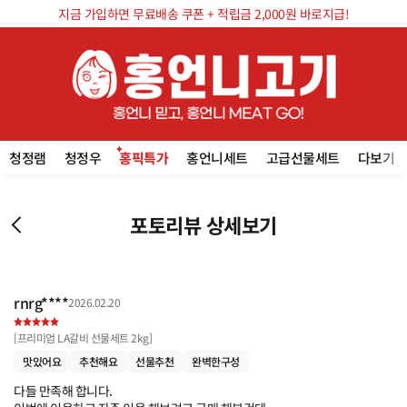
지금 가입하면 무료배송 쿠폰 + 적립금 2,000원 바로지급!
청정램
청정우
홍픽특가
홍언니세트
고급선물세트
다보기
포토리뷰 상세보기
rnrg****
2026.02.20
[
프리미엄 LA갈비 선물세트 2kg
]
맛있어요
추천해요
선물추천
완벽한구성
다들 만족해 합니다.
