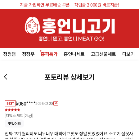
지금 가입하면 무료배송 쿠폰 + 적립금 2,000원 바로지급!
청정램
청정우
홍픽특가
홍언니세트
고급선물세트
다보기
포토리뷰 상세보기
k060****
2026.02.28
BEST
[
다있소 세트 [2kg]
]
맛있어요
진짜 고기 퀄리티도 너무너무 대박이고 맛도 정말 맛있었어요. 소고기 잘못사