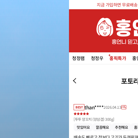
지금 가입하면 무료배송 쿠
청정램
청정우
홍픽특가
홍
포토리
than****
2026.04.13
BEST
[
투투 양꼬치 (양삼겹) 300g
]
맛있어요
깔끔해요
추천해요
홈
배송도 빠르고 전보다 고기가 두꺼워져