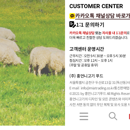
CUSTOMER CENTER
카카오톡 채널상담 바로
1:1 문의하기
카카오톡 채널상담
또는
자사몰 내 1:1문의
로
더욱 빠르고 친절한 상담 도와드리겠습니다.
고객센터 운영시간
근무시간 : 오전 9시 30분 ~ 오후 5시 30분
점심시간 : 오후 12시 ~ 오후 1시
(주말 및 공휴일 휴무)
(주) 홍언니고기 푸드
서울특별시 금천구 두산로13길 31(독산동)
사
E-mail : info@miatrading.co.kr
통신판매업신
©2021 by 홍언니고기푸드 All Rights Reser
홍언니고기의 디자인 및 모든 콘텐츠와 이미
사전 서면 동의 없이 무단 복제 및 유사 도용 