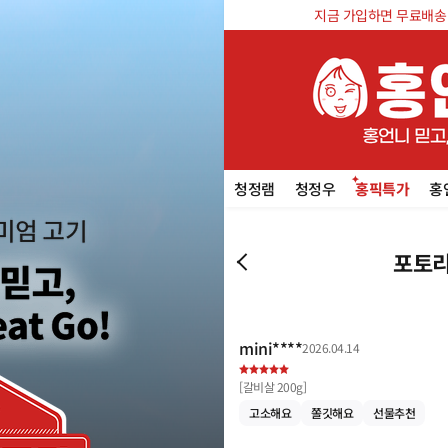
지금 가입하면 무료배송 쿠
청정램
청정우
홍픽특가
홍
포토리
mini****
2026.04.14
[
갈비살 200g
]
고소해요
쫄깃해요
선물추천