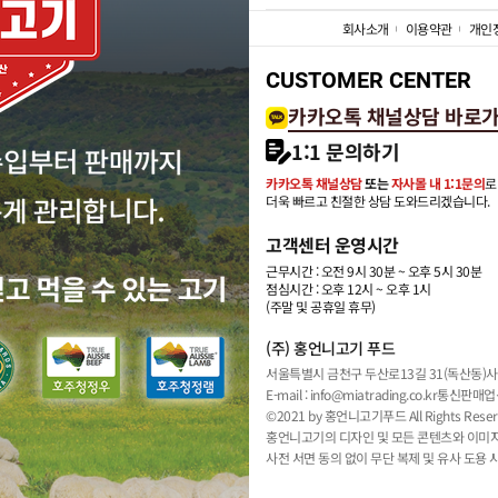
회사소개
이용약관
개인
CUSTOMER CENTER
카카오톡 채널상담 바로
1:1 문의하기
카카오톡 채널상담
또는
자사몰 내 1:1문의
로
더욱 빠르고 친절한 상담 도와드리겠습니다.
고객센터 운영시간
근무시간 : 오전 9시 30분 ~ 오후 5시 30분
점심시간 : 오후 12시 ~ 오후 1시
(주말 및 공휴일 휴무)
(주) 홍언니고기 푸드
서울특별시 금천구 두산로13길 31(독산동)
사
E-mail : info@miatrading.co.kr
통신판매업신
©2021 by 홍언니고기푸드 All Rights Reser
홍언니고기의 디자인 및 모든 콘텐츠와 이미
사전 서면 동의 없이 무단 복제 및 유사 도용 