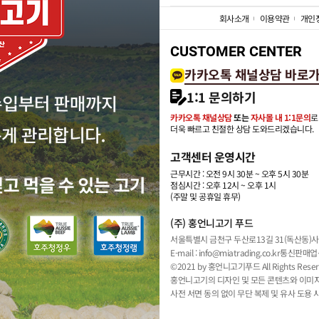
회사소개
이용약관
개인
CUSTOMER CENTER
카카오톡 채널상담 바로
1:1 문의하기
카카오톡 채널상담
또는
자사몰 내 1:1문의
로
더욱 빠르고 친절한 상담 도와드리겠습니다.
고객센터 운영시간
근무시간 : 오전 9시 30분 ~ 오후 5시 30분
점심시간 : 오후 12시 ~ 오후 1시
(주말 및 공휴일 휴무)
(주) 홍언니고기 푸드
서울특별시 금천구 두산로13길 31(독산동)
사
E-mail : info@miatrading.co.kr
통신판매업신
©2021 by 홍언니고기푸드 All Rights Reser
홍언니고기의 디자인 및 모든 콘텐츠와 이미
사전 서면 동의 없이 무단 복제 및 유사 도용 