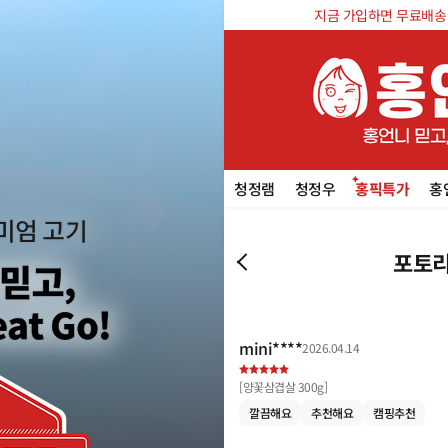
지금 가입하면 무료배송 쿠
청정램
청정우
홍픽특가
홍
포토리
mini****
2026.04.14
[
양꽃삼겹살 300g
]
깔끔해요
추천해요
캠핑추천